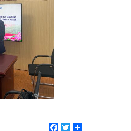
F
T
共