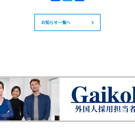
a
w
有
c
itt
e
er
お知らせ一覧へ
b
o
o
k