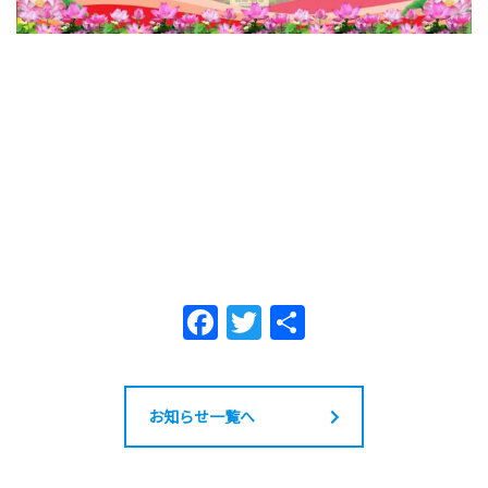
F
T
共
a
w
有
c
itt
e
er
お知らせ一覧へ
b