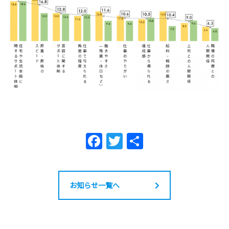
F
T
共
a
w
有
c
itt
e
er
お知らせ一覧へ
b
o