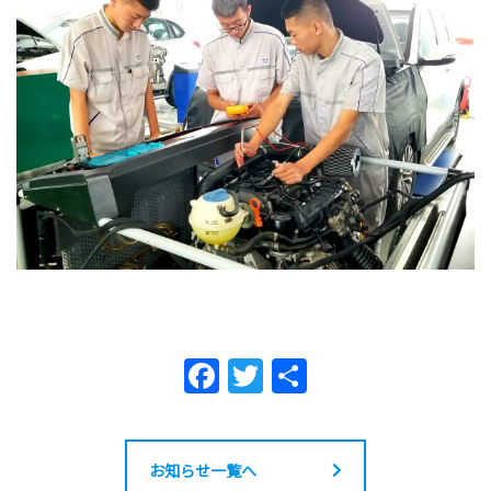
F
T
共
a
w
有
c
itt
e
er
お知らせ一覧へ